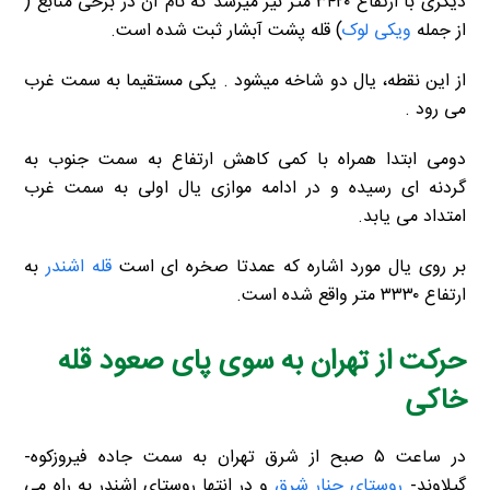
دیگری با ارتفاع ۳۴۲۰ متر نیز میرسد که نام آن در برخی منابع (
از جمله
ویکی لوک
) قله پشت آبشار ثبت شده است.
از این نقطه، یال دو شاخه میشود . یکی مستقیما به سمت غرب
می رود .
دومی ابتدا همراه با کمی کاهش ارتفاع به سمت جنوب به
گردنه ای رسیده و در ادامه موازی یال اولی به سمت غرب
امتداد می یابد.
بر روی یال مورد اشاره که عمدتا صخره ای است
قله اشندر
به
ارتفاع ۳۳۳۰ متر واقع شده است.
حرکت از تهران به سوی پای صعود قله
خاکی
در ساعت ۵ صبح از شرق تهران به سمت جاده فیروزکوه-
گیلاوند-
روستای چنار شرق
و در انتها روستای اشندر به راه می