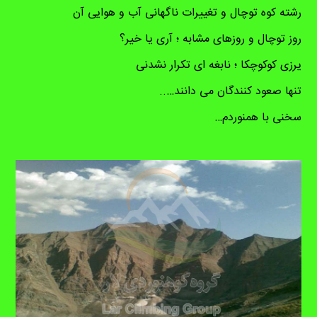
رشته کوه توچال و تغییرات ناگهانی آب و هوایی آن
روز توچال و روزهای مشابه ؛ آری یا خیر؟
یرزی کوکوچکا ؛ نابغه ای تکرار نشدنی
تنها صعود کنندگان می دانند…..
سخنی با همنوردم…