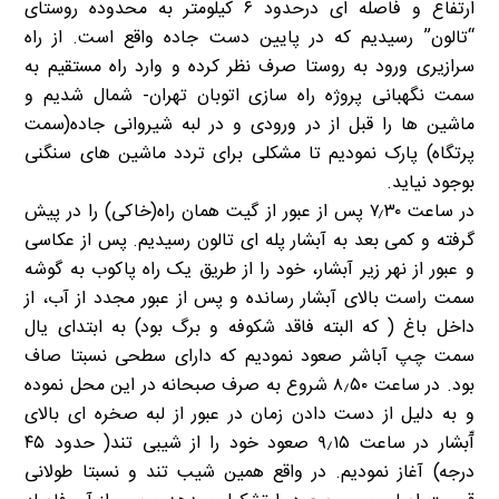
ارتفاع و فاصله ای درحدود ۶ کیلومتر به محدوده روستای
“تالون” رسیدیم که در پایین دست جاده واقع است. از راه
سرازیری ورود به روستا صرف نظر کرده و وارد راه مستقیم به
سمت نگهبانی پروژه راه سازی اتوبان تهران- شمال شدیم و
ماشین ها را قبل از در ورودی و در لبه شیروانی جاده(سمت
پرتگاه) پارک نمودیم تا مشکلی برای تردد ماشین های سنگنی
بوجود نیاید.
در ساعت ۷٫۳۰ پس از عبور از گیت همان راه(خاکی) را در پیش
گرفته و کمی بعد به آبشار پله ای تالون رسیدیم. پس از عکاسی
و عبور از نهر زیر آبشار، خود را از طریق یک راه پاکوب به گوشه
سمت راست بالای آبشار رسانده و پس از عبور مجدد از آب، از
داخل باغ ( که البته فاقد شکوفه و برگ بود) به ابتدای یال
سمت چپ آباشر صعود نمودیم که دارای سطحی نسبتا صاف
بود. در ساعت ۸٫۵۰ شروع به صرف صبحانه در این محل نموده
و به دلیل از دست دادن زمان در عبور از لبه صخره ای بالای
آّبشار در ساعت ۹٫۱۵ صعود خود را از شیبی تند( حدود ۴۵
درجه) آغاز نمودیم. در واقع همین شیب تند و نسبتا طولانی