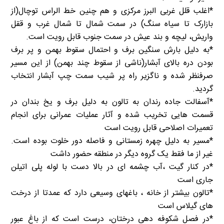
*اغلب قلل غربی البرز مرکزی و هم چنین خط الراس توچال(از
بازارک تا سیاه سنگ) در سمت شمال تا شمال غرب و ققل
واریش، لیچه و بند عیش در سمت جنوب قابل رویت است.
*به دلیل بارش سنگین برف و احتمال سقوط بهمن و پر برف
بودن دره بالای آبشار(ناشی از سقوط چند بهمن) از این مسیر
صرفنظر شده و ناگزیر راه پر شیب سمت چپ آبشار انتخاب
گردید.
*آسفالت جاده رندان به تالون به دلیل برف و یخ بندان در
قسمت هایی تخریب شده و آثار عملیات عمرانی برای انجام
تعمیرات اصلاحی قابل رویت است
*مسیر به دلیل چهره زمستانی و فاصله دور خلوت بوده است.
غیر از ما فقط یک گروه دیگر در منطقه حضور داشت
*در کنار گیت ،آب چشمه ای در بالا دست با لوله پلی اتیلن
جاری است
*تالون بیشتر از خانه ، باغهای وسیعی دارد که عمدتا از درخت
های گیلاس است
*در فصل شکوفه دهی درختان، درست است که از باغ عبور