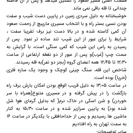
قسمت اصلی مسیر صعود را تشکیل میدهد و پس از آن فاصله
چندانی تا قله باقی نمی ماند.
خوشبختانه به دلیل سردی زمین در پایین دست شیب و سفت
بودن نسبی بستر راه و با انتخاب مسیری مارپیچ از زحمت صعود
آن کمی کاسته شده و در بالا دست نیز برف تقریبا سفت ،
شرایط را برای عبور از این شیب تند ساده تر نمود. پس از
رسیدن به راس این شیب که کمی سنگی است، با گرایش به
سمت چپ (غرب)و پس از عبور از دو نقطه ارتفاعی از ساعت
۱۲٫۳۰ تا ۱۲٫۴۵ همه اعضای گروه (بجز دو نفر)به قله رسیدند.
شاخص این قله، سنگ چینی کوچک و وجود یک سازه فلزی
(خرپا) بوده است.
در ساعت ۱۳٫۰۵ به دلیل قریب الوقع بودن امکان بارش برف راه
بازگشت را در پیش گرفته و در مسیری متنوع(همراه با سر
خوردن) و شن اسکی در خاک نرم( که بدلیل گرمای هوا شل
شده بود) به پایین سرازیر شده و در ساعت ۱۵٫۳۰ به کنار
ماشین ها رسیدیم و پس از خداحافظی با یکدیگر در ساعت ۱۶
به سمت تهران به راه افتادیم
سایر توضیحات: