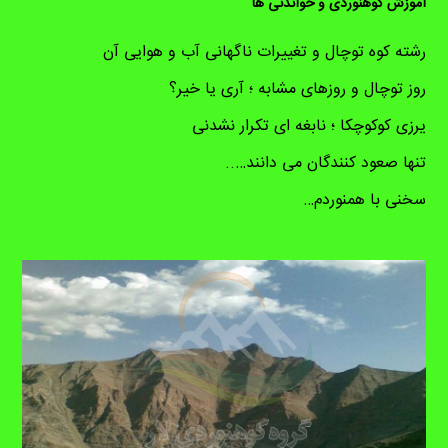
آموزش کوهنوردی و خواندنی ها
رشته کوه توچال و تغییرات ناگهانی آب و هوایی آن
روز توچال و روزهای مشابه ؛ آری یا خیر؟
یرزی کوکوچکا ؛ نابغه ای تکرار نشدنی
تنها صعود کنندگان می دانند…..
سخنی با همنوردم…