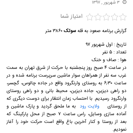
۳ شهریور , ۱۳۹۷
امتیاز شما
گزارش برنامه صعود به قله
سوتک
۳۸۶۰ متر
تاریخ : اول شهریور ۹۷
تعداد : ۵ نفر
هوا : صاف و خنک
در ساعت ۴ صبح روز پنجشنبه با حرکت از شرق تهران به سمت
غرب سه نفر از همراهان سوار ماشین سرپرست برنامه شده و در
ساعت ۶٫۳۰ به روستای وارنگرود واقع در جاده چالوس، گچسر،
دو راهی دیزین، جاده دیزین، محیط بانی و دو راهی روستای
وارنگرود رسیدیم. با احتساب زمان انتظار برای دوست دیگری که
از روستای
ولایت رود
به ما ملحق گردید و پارک ماشین و
آماده سازی وسایل، راس ساعت ۷ صبح از محل پارکینگ که
بعد از روستا و کنار آخرین باغ واقع است حرکت خود را آغاز
نمودیم.