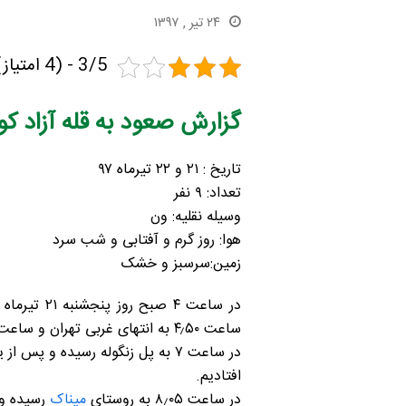
۲۴ تیر , ۱۳۹۷
3/5 - (4 امتیاز)
گزارش صعود به قله آزاد کوه به ار
تاریخ : ۲۱ و ۲۲ تیرماه ۹۷
تعداد: ۹ نفر
وسیله نقلیه: ون
هوا: روز گرم و آفتابی و شب سرد
زمین:سرسبز و خشک
در ساعت ۴
ساعت ۴٫۵۰ به انتهای غربی تهران و ساعت ۵٫۱۰ به ابتدای ورودی به جاده چالوس منشعب از بزرگراه تهران-کرج رسیدیم.
افتادیم.
در ساعت ۸٫۰۵ به روستای
میناک
رسیده و 