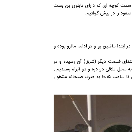
 انجام مراحل آماده سازی در ساعت ۸٫۴۵ از روستای کلاک به سمت کوچه ای که دارای تابلوی بن بست
 صعود را در پیش گرفتیم.
ر ابتدا ماشین رو و در ادامه مالرو بوده و
 ابتدای قسمت دیگر (شرق) آن رسیده و در
ری کاملاپاکوب و مشخص در مسیر منحصر به فرد و منتهی به گردنه چورن و قله قرار گرفتیم. در ساعت ۹٫۳۰ به محل تلاقی دو دره و دو آبراه رسیدیم .
دره سمت راستی که آب بیشتری دارد مسیر صعود به قله را تشکیل میدهد و ما در کنار نهر کوچک دره سمت چپی تا ساعت ۱۰٫۱۵ به صرف صبحانه مشغول