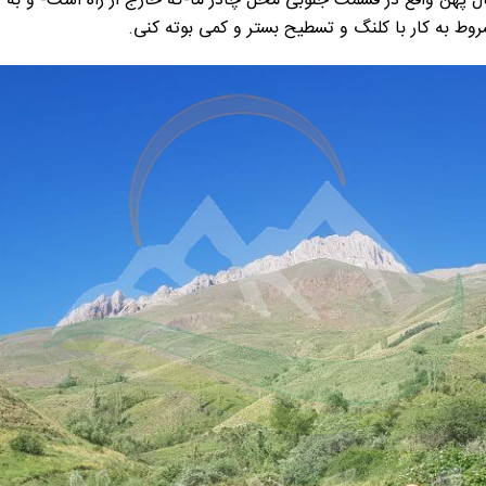
 یال پهن واقع در قسمت جنوبی محل چادر ما-که خارج از راه است- و به ف
وط به کار با کلنگ و تسطیح بستر و کمی بوته کنی.