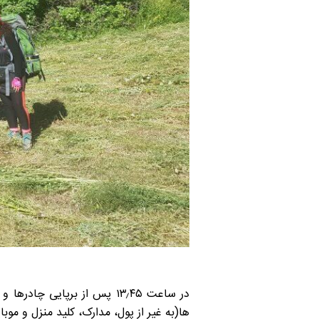
در ساعت ۱۳٫۴۵ پس از برپایی
ها(به غیر از پول، مدارک، کلید منزل و موب