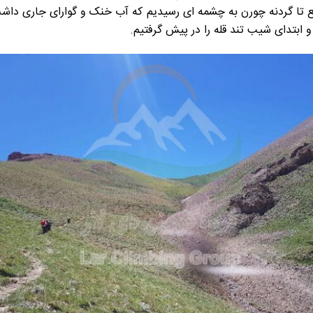
ا یک ربع تا گردنه چورن به چشمه ای رسیدیم که آب خنک و گوارای جاری د