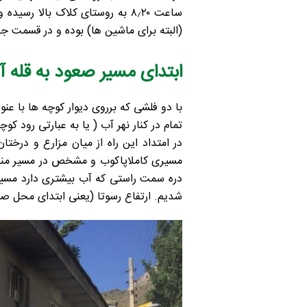
(البته برای ماشین ها) بوده و در قسمت جنو
ابتدای مسیر صعود به قله آز
با دو فلشی که برروی دیوار کوچه ها با عنوا
تمام در کنار نهر آب ( یا به عبارتی رود کو
در امتداد این راه از میان مزارع و درخت
شدیم. ارتفاع رسوتا (یعنی ابتدای محل صعود) ۲۶۳۰ متر و ارتفاع محل صرف صبحانه ۲۸۳۰ مت