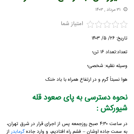
۳۱ مرداد , ۱۴۰۳
امتیاز شما
تاریخ: ۲۶/ ۵/ ۱۴۰۳
تعداد:تعداد ۱۶ تن؛
وسیله نقلیه: شخصی؛
هوا نسبتاً گرم و در ارتفاع همراه با باد خنک
نحوه دسترسی به پای صعود قله
شیورکش :
در ساعت ۴:۳۰ صبح روزجمعه پس از اجرای قرار در شرق تهران،
به سمت جاده اوشان – فشم راه افتادیم، و وارد جاده
گرمابدر
از