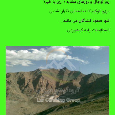
روز توچال و روزهای مشابه ؛ آری یا خیر؟
یرزی کوکوچکا ؛ نابغه ای تکرار نشدنی
تنها صعود کنندگان می دانند…..
اصطلاحات پایه کوهنوردی