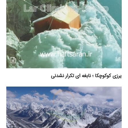
یرزی کوکوچکا ؛ نابغه ای تکرار نشدنی