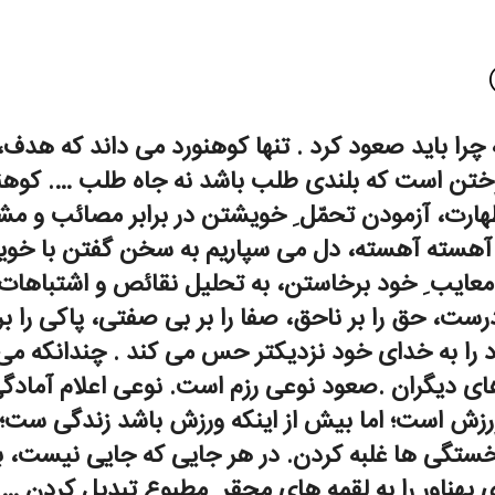
 چرا باید صعود کرد . تنها کوهنورد می داند که هد
وختن است که بلندی طلب باشد نه جاه طلب …. کوهن
ت، آزمودن تحمّل ِ خویشتن در برابر مصائب و مشق
، آهسته آهسته، دل می سپاریم به سخن گفتن با خو
ایب ِ خود برخاستن، به تحلیل نقائص و اشتباهات 
ست، حق را بر ناحق، صفا را بر بی صفتی، پاکی را بر
ود را به خدای خود نزدیکتر حس می کند . چندانکه می 
ی دیگران .صعود نوعی رزم است. نوعی اعلام آمادگی
ورزش است؛ اما بیش از اینکه ورزش باشد زندگی ست؛
ستگی ها غلبه کردن. در هر جایی که جایی نیست، بیتوت
هناور را به لقمه های محقر ِ مطبوع تبدیل کردن …