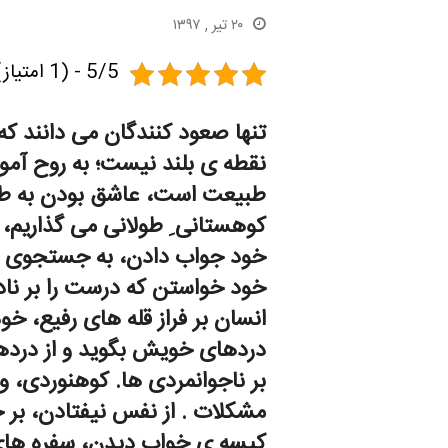
۲۰ تیر , ۱۳۹۷
5/5 - (1 امتیاز)
تنها صعود کنندگان می دانند که
نقطه ی بلند نیست؛ به روح آم
طبیعت است، عاشق بودن به طهار
کوهستانی ِ طولانی می گذاریم
خود جواب دادن، به جستجوی مع
خود خواستن که درست را بر نادر
انسان بر فراز قله های رفیع، خ
دردهای خویش بگوید و از دردها
بر ناجوانمردی ها. کوهنوردی، 
مشکلات . از نفس نیفتادن، بر خ
کیسه ی خواب دیدن، سفره های پ