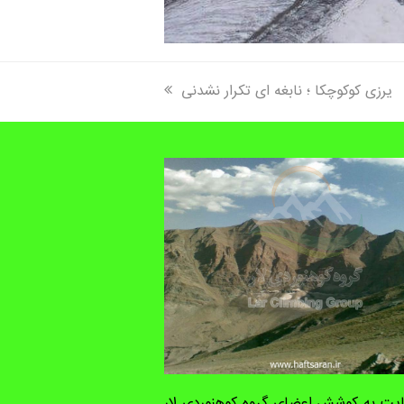
next
یرزی کوکوچکا ؛ نابغه ای تکرار نشدنی
post:
یت به کوشش اعضای گروه کوهنوردی لار