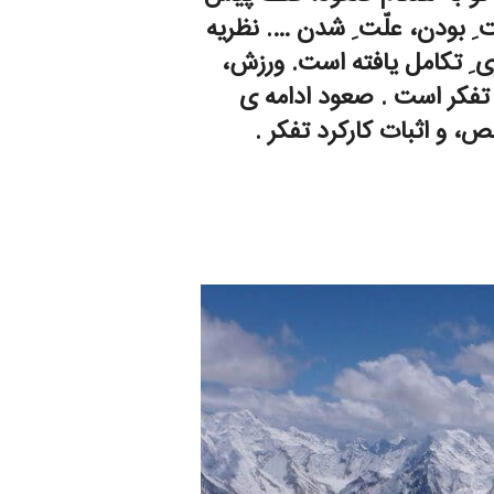
ِ بودن، علّت ِ شدن …. نظریه
ی ِ تکامل یافته است. ورزش،
 تفکر است . صعود ادامه ی
 و اثبات کارکرد تفکر .